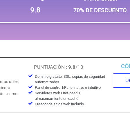
9.8
70% DE DESCUENTO
CÓ
PUNTUACIÓN :
9.8
/10
Dominio gratuito, SSL, copias de seguridad
OF
tas útiles,
automatizadas
miento
Panel de control hPanel nativo e intuitivo
Servidores web LiteSpeed ​​+
antes como
almacenamiento en caché
Creador de sitios web incluido