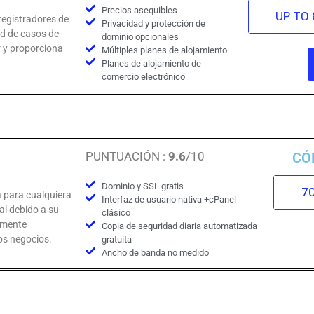
Precios asequibles
UP TO 8
registradores de
Privacidad y protección de
ad de casos de
dominio opcionales
r y proporciona
Múltiples planes de alojamiento
Planes de alojamiento de
comercio electrónico
PUNTUACIÓN :
9.6
/10
CÓ
Dominio y SSL gratis
70
 para cualquiera
Interfaz de usuario nativa +cPanel
al debido a su
clásico
vamente
Copia de seguridad diaria automatizada
os negocios.
gratuita
Ancho de banda no medido