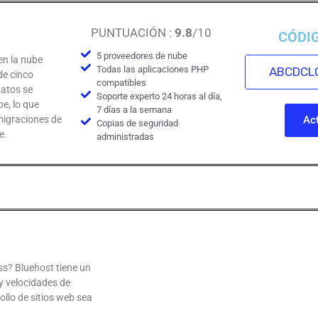
PUNTUACIÓN :
9.8
/10
CÓDI
5 proveedores de nube
en la nube
Todas las aplicaciones PHP
ABCDCL
de cinco
compatibles
datos se
Soporte experto 24 horas al día,
e, lo que
7 días a la semana
migraciones de
Act
Copias de seguridad
e.
administradas
ss? Bluehost tiene un
y velocidades de
ollo de sitios web sea