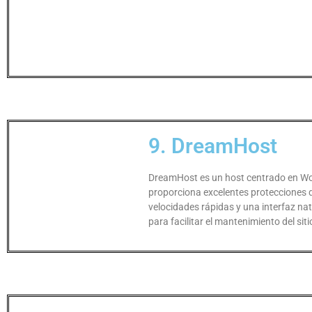
9. DreamHost
DreamHost es un host centrado en W
proporciona excelentes protecciones 
velocidades rápidas y una interfaz nat
para facilitar el mantenimiento del siti