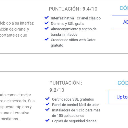
CÓ
PUNTUACIÓN :
9.4
/10
Interfaz nativa +cPanel clásico
AB
debido a su interfaz
Dominio y SSL gratis
ción de cPanel y
Almacenamiento y ancho de
banda ilimitados
portante es que
Creador de sitios web Gator
gratuito
CÓ
PUNTUACIÓN :
9.2
/10
ado como el mejor
Upto 
Certificados SSL gratuitos
co del mercado. Sus
Panel de control fácil de usar
espuesta rápidos y
Instaladora de 1 clic para más
en una alternativa
de 150 aplicaciones
y medianos.
Copias de seguridad diarias