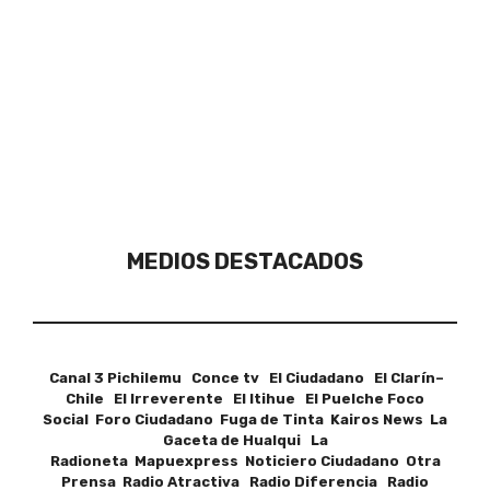
MEDIOS DESTACADOS
Canal 3 Pichilemu Conce tv El Ciudadano El Clarín–
Chile El Irreverente El Itihue El Puelche Foco
Social Foro Ciudadano Fuga de Tinta Kairos News La
Gaceta de Hualqui La
Radioneta Mapuexpress Noticiero Ciudadano Otra
Prensa Radio Atractiva Radio Diferencia Radio