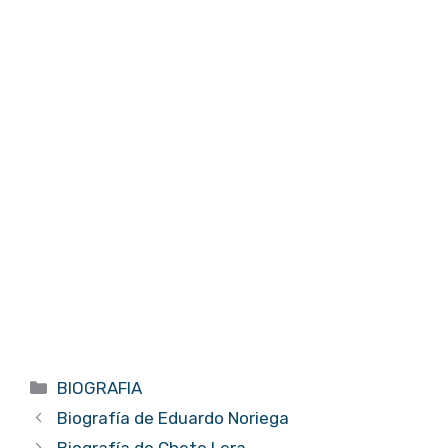
Categorías
BIOGRAFIA
Biografía de Eduardo Noriega
Biografía de Chete Lera