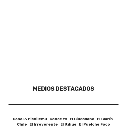
MEDIOS DESTACADOS
Canal 3 Pichilemu Conce tv El Ciudadano El Clarín–
Chile El Irreverente El Itihue El Puelche Foco