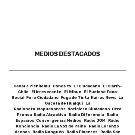
MEDIOS DESTACADOS
Canal 3 Pichilemu Conce tv El Ciudadano El Clarín–
Chile El Irreverente El Itihue El Puelche Foco
Social Foro Ciudadano Fuga de Tinta Kairos News La
Gaceta de Hualqui La
Radioneta Mapuexpress Noticiero Ciudadano Otra
Prensa Radio Atractiva Radio Diferencia Radio
Espacios Convergencia Medios Radio JGM Radio
Konciencia Radio La Voz de Paine Radio Lorenzo
Arenas Radio Nonguén Radio Placeres Radio San