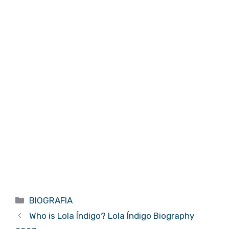
Categorías
BIOGRAFIA
Who is Lola Índigo? Lola Índigo Biography