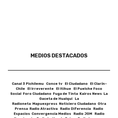
MEDIOS DESTACADOS
Canal 3 Pichilemu Conce tv El Ciudadano El Clarín–
Chile El Irreverente El Itihue El Puelche Foco
Social Foro Ciudadano Fuga de Tinta Kairos News La
Gaceta de Hualqui La
Radioneta Mapuexpress Noticiero Ciudadano Otra
Prensa Radio Atractiva Radio Diferencia Radio
Espacios Convergencia Medios Radio JGM Radio