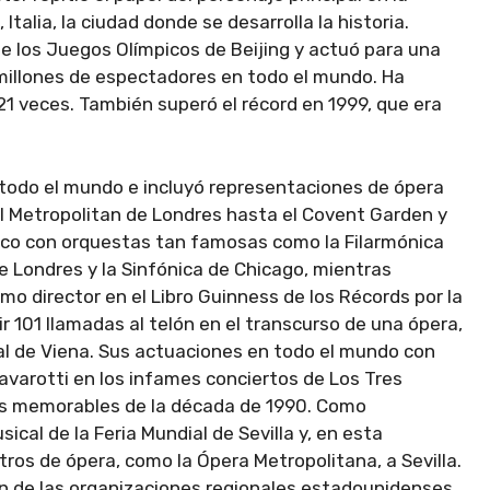
talia, la ciudad donde se desarrolla la historia.
de los Juegos Olímpicos de Beijing y actuó para una
 millones de espectadores en todo el mundo. Ha
21 veces. También superó el récord en 1999, que era
 todo el mundo e incluyó representaciones de ópera
l Metropolitan de Londres hasta el Covent Garden y
ónico con orquestas tan famosas como la Filarmónica
 de Londres y la Sinfónica de Chicago, mientras
o director en el Libro Guinness de los Récords por la
r 101 llamadas al telón en el transcurso de una ópera,
tal de Viena. Sus actuaciones en todo el mundo con
avarotti en los infames conciertos de Los Tres
ás memorables de la década de 1990. Como
al de la Feria Mundial de Sevilla y, en esta
tros de ópera, como la Ópera Metropolitana, a Sevilla.
n de las organizaciones regionales estadounidenses