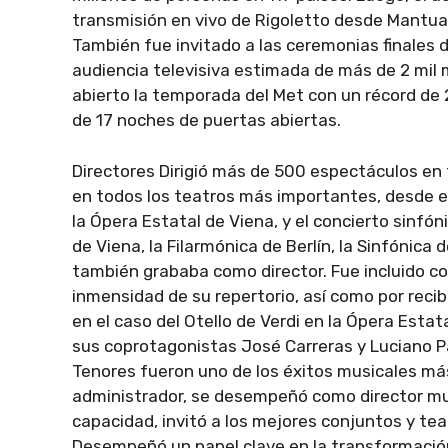
transmisión en vivo de Rigoletto desde Mantua, I
También fue invitado a las ceremonias finales 
audiencia televisiva estimada de más de 2 mil
abierto la temporada del Met con un récord de 
de 17 noches de puertas abiertas.
Directores Dirigió más de 500 espectáculos en
en todos los teatros más importantes, desde e
la Ópera Estatal de Viena, y el concierto sinf
de Viena, la Filarmónica de Berlín, la Sinfónica
también grababa como director. Fue incluido com
inmensidad de su repertorio, así como por recibi
en el caso del Otello de Verdi en la Ópera Esta
sus coprotagonistas José Carreras y Luciano P
Tenores fueron uno de los éxitos musicales m
administrador, se desempeñó como director music
capacidad, invitó a los mejores conjuntos y tea
Desempeñó un papel clave en la transformació