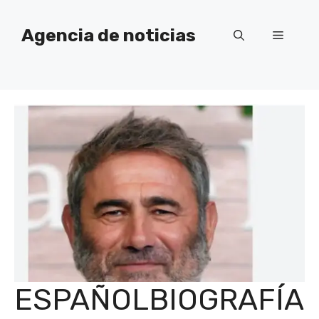
Saltar
al
Agencia de noticias
Menú
contenido
ESPAÑOLBIOGRAFÍA