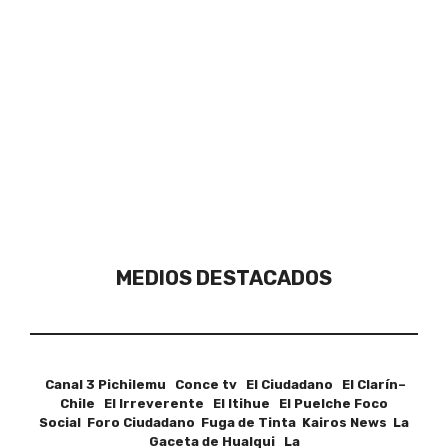
MEDIOS DESTACADOS
Canal 3 Pichilemu Conce tv El Ciudadano El Clarín–
Chile El Irreverente El Itihue El Puelche Foco
Social Foro Ciudadano Fuga de Tinta Kairos News La
Gaceta de Hualqui La