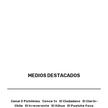
MEDIOS DESTACADOS
Canal 3 Pichilemu Conce tv El Ciudadano El Clarín–
Chile El Irreverente El Itihue El Puelche Foco