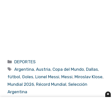
Categorías
DEPORTES
Etiquetas
Argentina
,
Austria
,
Copa del Mundo
,
Dallas
,
fútbol
,
Goles
,
Lionel Messi
,
Messi
,
Miroslav Klose
,
Mundial 2026
,
Récord Mundial
,
Selección
Argentina
×
Selecciones eliminadas del Mundial 2026:
Haití, Turquía y Túnez dicen adiós tras la