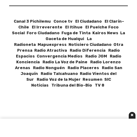
Canal 3 Pichilemu Conce tv El Ciudadano El Clarín–
Chile El Irreverente El Itihue El Puelche Foco
Social Foro Ciudadano Fuga de Tinta Kairos News La
Gaceta de Hualqui La
Radioneta Mapuexpress Noticiero Ciudadano Otra
Prensa Radio Atractiva Radio Diferencia Radio
Espacios Convergencia Medios Radio JGM Radio
Konciencia Radio La Voz de Paine Radio Lorenzo
Arenas Radio Nonguén Radio Placeres Radio San
Joaquín Radio Talcahuano Radio Vientos del
Sur Radio Voz de la Mujer Resumen SIC
Noticias Tribuna del Bio-Bio TV 8
×
MEDIA COLLABORATION