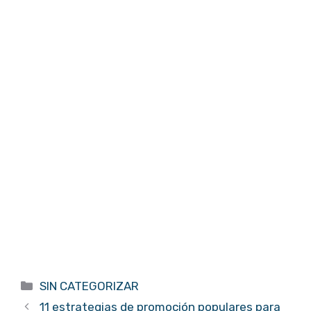
Categorías
SIN CATEGORIZAR
11 estrategias de promoción populares para