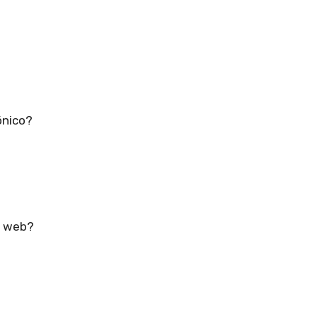
ónico?
a web?